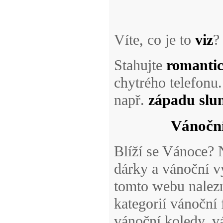
Víte, co je to
viz
?
Stahujte
romantic
chytrého telefonu
např.
západu slu
Vánoční
Blíží se Vánoce?
dárky a vánoční 
tomto webu nalezn
kategorií vánoční
vánoční koledy, vá