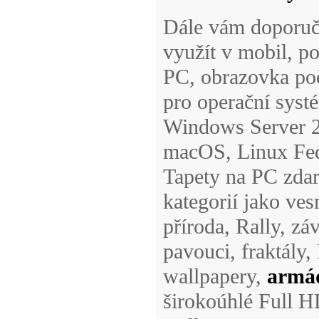
Dále vám doporu
využít v mobil, po
PC, obrazovka počí
pro operační sys
Windows Server 2
macOS, Linux Fed
Tapety na PC zdar
kategorií jako ves
příroda, Rally, zá
pavouci, fraktály,
wallpapery,
armád
širokoúhlé Full HD