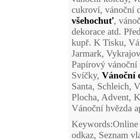
cukroví, vánoční 
všehochuť
, váno
dekorace atd. Před
kupř. K Tisku, Vá
Jarmark, Vykrajov
Papírový vánoční 
Svíčky,
Vánoční 
Santa, Schleich, 
Plocha, Advent, K
Vánoční hvězda a
Keywords:Online ž
odkaz, Seznam vla