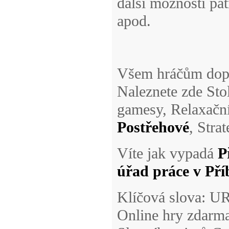
další možnosti pat
apod.
Všem hráčům do
Naleznete zde Sto
gamesy, Relaxační
Postřehové
, Stra
Víte jak vypadá
P
úřad práce v Př
Klíčová slova: UR
Online hry zdarm