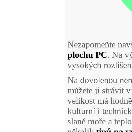
Nezapomeňte navšt
plochu PC
. Na vý
vysokých rozlišen
Na dovolenou nemu
můžete ji strávit 
velikost má hodně
kulturní i technic
slané moře a teplo
několik
tipů na v