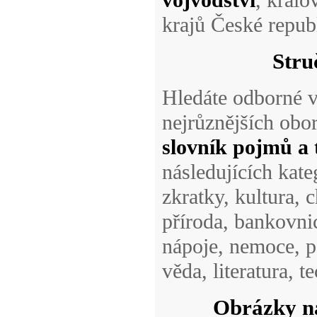
vojvodství
, králo
krajů České republ
Stru
Hledáte odborné v
nejrůznějších obo
slovník pojmů a
následujících kate
zkratky, kultura, 
příroda, bankovnic
nápoje, nemoce, p
věda, literatura, t
Obrázky na