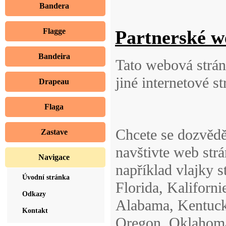
Bandera
Flagge
Partnerské we
Bandeira
Tato webová strán
jiné internetové st
Drapeau
Flaga
Chcete se dozvědě
Zastave
navštivte web str
Navigace
například vlajky s
Úvodní stránka
Florida, Kaliforni
Odkazy
Alabama, Kentuck
Kontakt
Oregon, Oklahoma