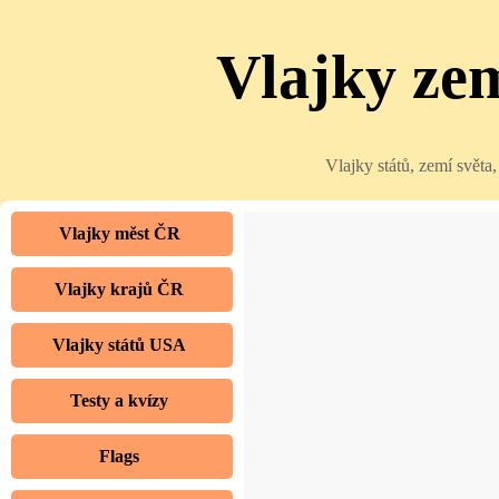
Vlajky zem
Vlajky států, zemí světa
Vlajky měst ČR
Vlajky krajů ČR
Vlajky států USA
Testy a kvízy
Flags