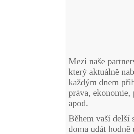
Mezi naše partner
který aktuálně na
každým dnem přibý
práva, ekonomie, p
apod.
Během vaší delší 
doma udát hodně d