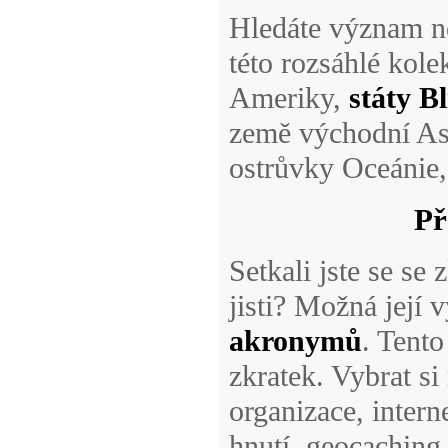
Hledáte význam n
této rozsáhlé kole
Ameriky,
státy B
země východní Asi
ostrůvky Oceánie,
Př
Setkali jste se se
jisti? Možná její 
akronymů
. Tento
zkratek. Vybrat s
organizace, intern
hnutí, geocaching