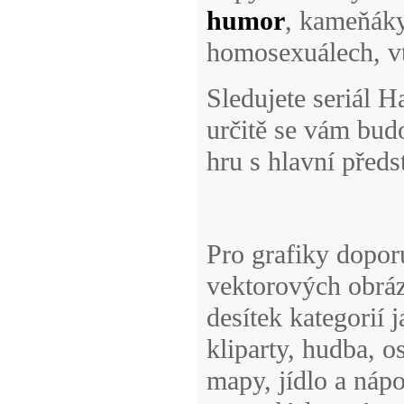
humor
, kameňáky,
homosexuálech, vt
Sledujete seriál 
určitě se vám budo
hru s hlavní před
Pro grafiky dopo
vektorových obrázk
desítek kategorií 
kliparty, hudba, o
mapy, jídlo a nápo