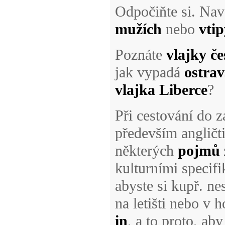
Odpočiňte si. Nav
mužích
nebo
vti
Poznáte
vlajky če
jak vypadá
ostrav
vlajka Liberce
?
Při cestování do z
především angličt
některých
pojmů z
kulturními specif
abyste si kupř. ne
na letišti nebo v 
in
, a to proto, ab