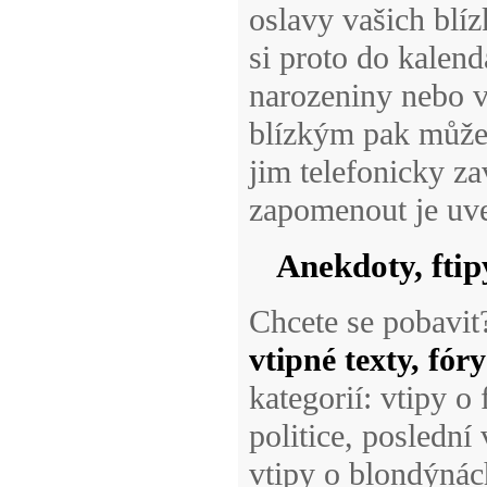
oslavy vašich blíz
si proto do kalen
narozeniny nebo v
blízkým pak může
jim telefonicky z
zapomenout je uv
Anekdoty, ftip
Chcete se pobavi
vtipné texty, fóry
kategorií: vtipy 
politice, poslední
vtipy o blondýnác