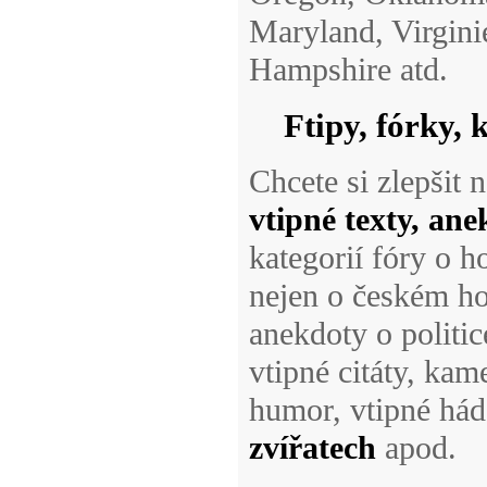
Maryland, Virgin
Hampshire atd.
Ftipy, fórky, 
Chcete si zlepšit 
vtipné texty, an
kategorií fóry o 
nejen o českém ho
anekdoty o politi
vtipné citáty, kam
humor, vtipné hád
zvířatech
apod.