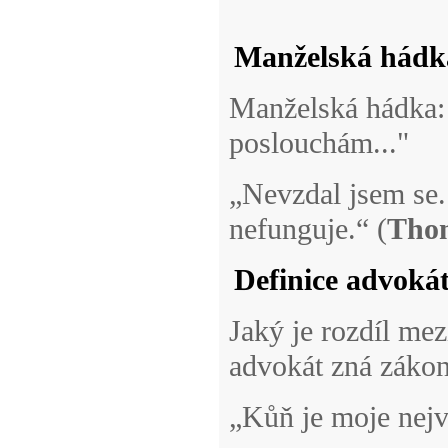
Manželská hádk
Manželská hádka: 
poslouchám..."
„Nevzdal jsem se.
nefunguje.“ (
Tho
Definice advoká
Jaký je rozdíl m
advokát zná zákon
„Kůň je moje nejvě