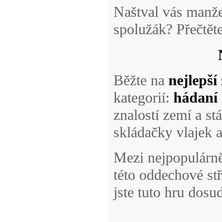
Naštval vás manžel
spolužák? Přečtět
Běžte na
nejlepší
kategorií:
hádaní 
znalostí zemí a stá
skládačky vlajek a
Mezi nejpopulárně
této oddechové stř
jste tuto hru dosud