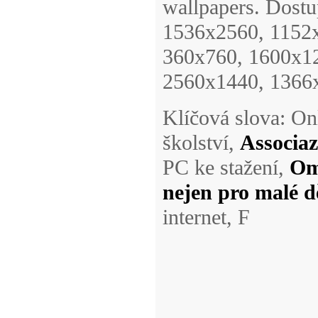
wallpapers. Dost
1536x2560, 1152
360x760, 1600x1
2560x1440, 1366x
Klíčová slova: Onl
školství,
Associaz
PC ke stažení,
Om
nejen pro malé dě
internet, F